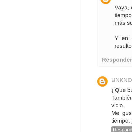
Vaya, 
tiempo
más su
Y en c
resulto
Responde
UNKN
¡¡Que bu
También
vicio.
Me gus
tiempo, 
Respond