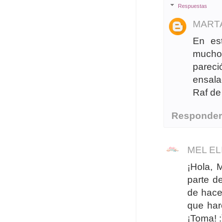
Respuestas
MART
En es
mucho 
parec
ensala
Raf de 
Responde
MEL E
¡Hola, 
parte d
de hace
que har
¡Toma! :