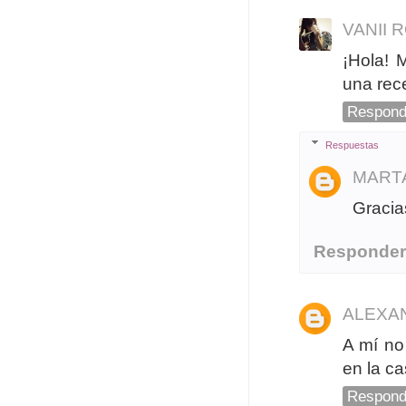
VANII 
¡Hola! 
una rece
Respond
Respuestas
MART
Gracias
Responde
ALEXA
A mí no
en la ca
Respond