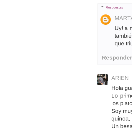
Respuestas
MART
Uy! a 
tambié
que tri
Responde
ARIEN
Hola gu
Lo prim
los plat
Soy muy
quinoa, 
Un bes