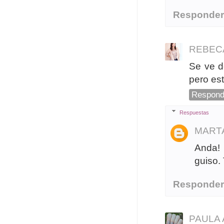
Responde
REBEC
Se ve d
pero es
Respond
Respuestas
MART
Anda!
guiso. 
Responde
PAULA