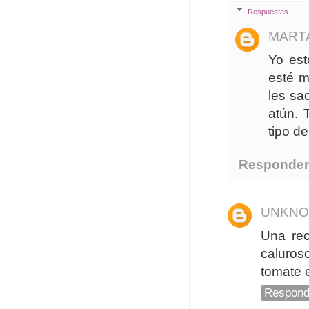
Respuestas
MART
Yo es
esté m
les sa
atún. 
tipo d
Responde
UNKN
Una rec
caluro
tomate e
Respond