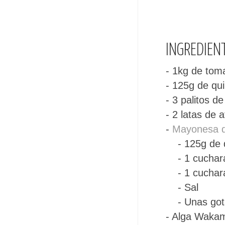
INGREDIEN
- 1kg de tom
- 125g de qu
- 3 palitos d
- 2 latas de 
-
Mayonesa d
- 125g de q
- 1 cucharad
- 1 cucharad
- Sal
- Unas gota
- Alga Wakam