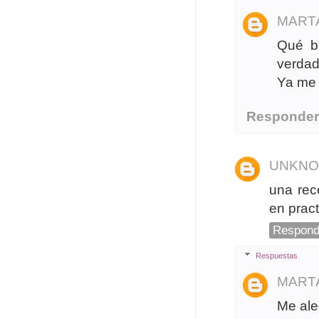
MART
Qué bi
verdad
Ya me 
Responde
UNKN
una rec
en prac
Respond
Respuestas
MART
Me ale