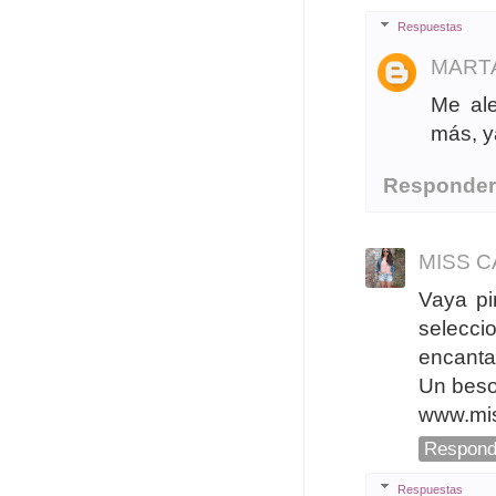
Respuestas
MART
Me ale
más, ya
Responde
MISS 
Vaya pi
selecc
encanta
Un beso
www.mi
Respond
Respuestas