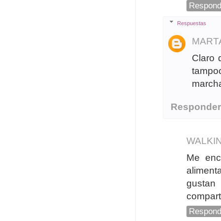
Respond
Respuestas
MART
Claro 
tampoc
marcha
Responde
WALKI
Me enc
aliment
gustan 
comparti
Respond