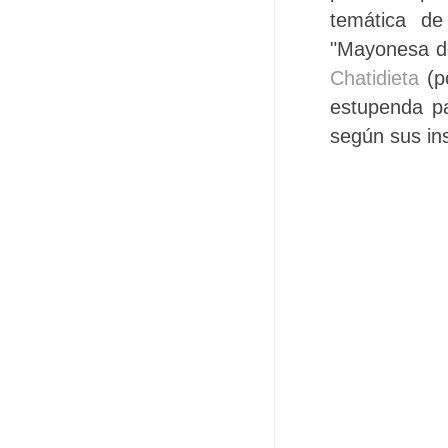
temática d
"Mayonesa de
Chatidieta
(po
estupenda pa
según sus ins