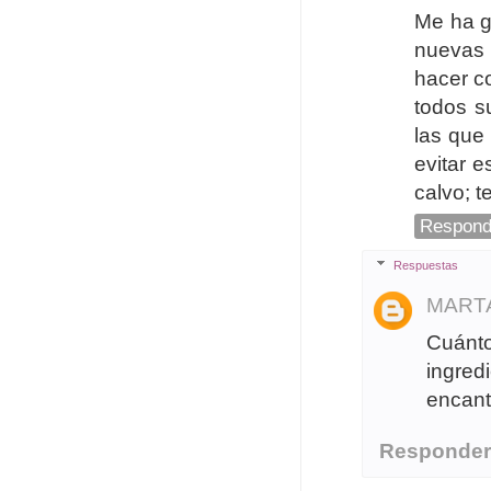
Me ha g
nuevas 
hacer c
todos s
las que
evitar 
calvo; t
Respond
Respuestas
MART
Cuánt
ingred
encant
Responde