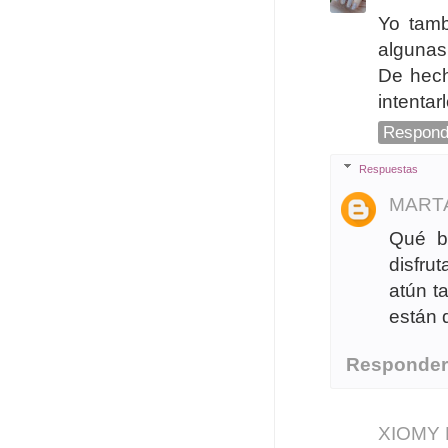
Yo tamb
algunas
De hech
intentar
Respond
Respuestas
MART
Qué bi
disfru
atún t
están 
Responde
XIOMY