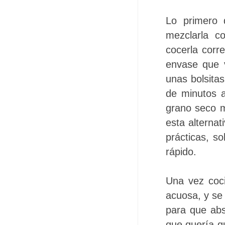
Lo primero 
mezclarla c
cocerla corr
envase que v
unas bolsita
de minutos 
grano seco m
esta alterna
prácticas, s
rápido.
Una vez coc
acuosa, y s
para que abs
que quería qu