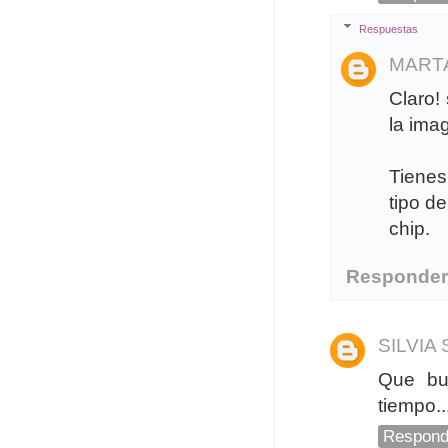
Respuestas
MART
Claro!
la imag
Tienes
tipo d
chip.
Responde
SILVIA 
Que bu
tiempo..
Respond