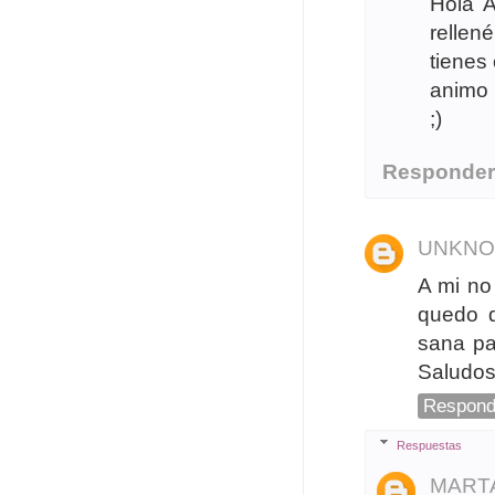
Hola A
rellen
tienes
animo 
;)
Responde
UNKN
A mi no
quedo d
sana pa
Saludo
Respond
Respuestas
MART